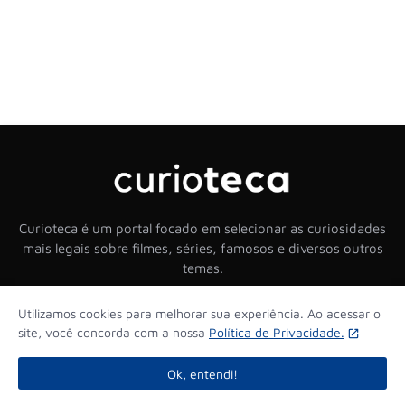
Curioteca é um portal focado em selecionar as curiosidades
mais legais sobre filmes, séries, famosos e diversos outros
temas.
Utilizamos cookies para melhorar sua experiência. Ao acessar o
site, você concorda com a nossa
Política de Privacidade.
Home
Sobre nós
Política de Privacidade
Contato
Ok, entendi!
Curioteca © - 2025 www.curioteca.com.br