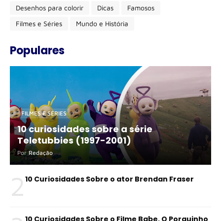
Desenhos para colorir
Dicas
Famosos
Filmes e Séries
Mundo e História
Populares
FILMES E SÉRIES
10 curiosidades sobre a série
Teletubbies (1997-2001)
Por
Redação
2
10 Curiosidades Sobre o ator Brendan Fraser
10 Curiosidades Sobre o Filme Babe, O Porquinho