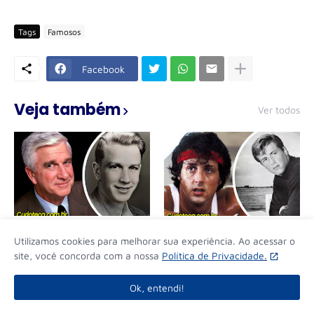
Tags
Famosos
Facebook
Veja também
Ver todos
10 Curiosidades Sobre o
20 Curiosidades Sobre o
Utilizamos cookies para melhorar sua experiência. Ao acessar o
Ator Leslie Nielsen
Ator Sylvester Stallone
site, você concorda com a nossa
Política de Privacidade.
Ok, entendi!